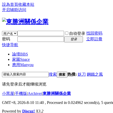
設為首頁
收藏本站
开启辅助访问
找回密码
自动登录
密码
立即註冊
登录
快捷导航
論壇
BBS
家園
Space
應用
Manyou
搜索
热搜:
妖刀
鋼鐵之風
搜索
请先登录后才能继续浏览
小黑屋
|
手機版
|
Archiver
|
東勝洲關係企業
GMT+8, 2026-8-10 11:40
, Processed in 0.024962 second(s), 5 querie
Powered by
Discuz!
X3.2