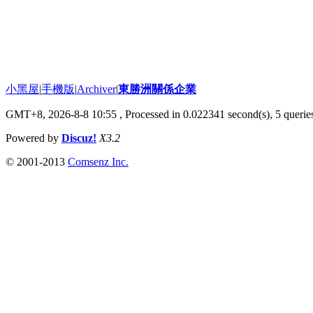
小黑屋
|
手機版
|
Archiver
|
東勝洲關係企業
GMT+8, 2026-8-8 10:55
, Processed in 0.022341 second(s), 5 queries
Powered by
Discuz!
X3.2
© 2001-2013
Comsenz Inc.