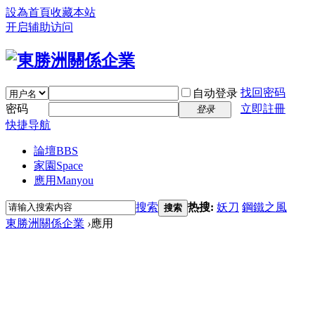
設為首頁
收藏本站
开启辅助访问
找回密码
自动登录
密码
立即註冊
登录
快捷导航
論壇
BBS
家園
Space
應用
Manyou
搜索
热搜:
妖刀
鋼鐵之風
搜索
東勝洲關係企業
›
應用